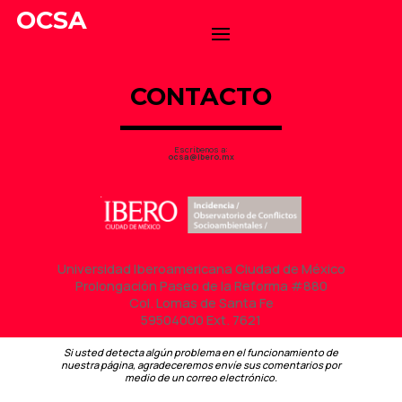
OCSA
CONTACTO
Escríbenos a:
ocsa@ibero.mx
Universidad Iberoamericana Ciudad de México
Prolongación Paseo de la Reforma #880
Col. Lomas de Santa Fe
59504000 Ext. 7621
Si usted detecta algún problema en el funcionamiento de
nuestra página, agradeceremos envíe sus comentarios por
medio de un correo electrónico.